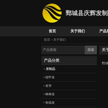
鄄城县庆辉发制
首页
关于我们
产品
首页
>
关于我们
关
产品分类
鄄
>
发制品
• 指甲发
• 发帘
• 棒棒发
• 鱼线发